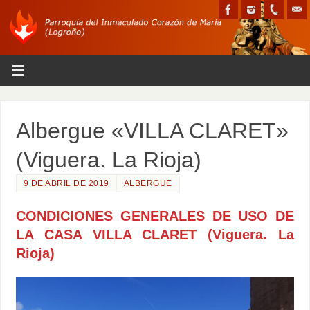
Albergue «VILLA CLARET»
(Viguera. La Rioja)
9 DE ABRIL DE 2019
ALBERGUE
CONDICIONES GENERALES DE USO
DE
LA CASA VILLA CLARET (Viguera. La
Rioja)