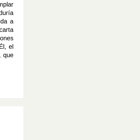
mplar
duría
uda a
carta
zones
l, el
, que