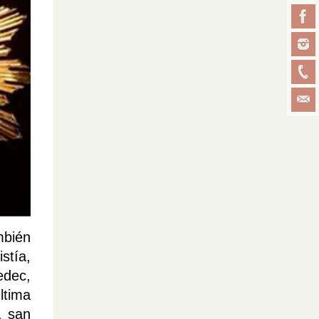
mbién
stía,
edec,
ltima
, san