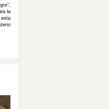
gre”,
ta la
 esta
terio