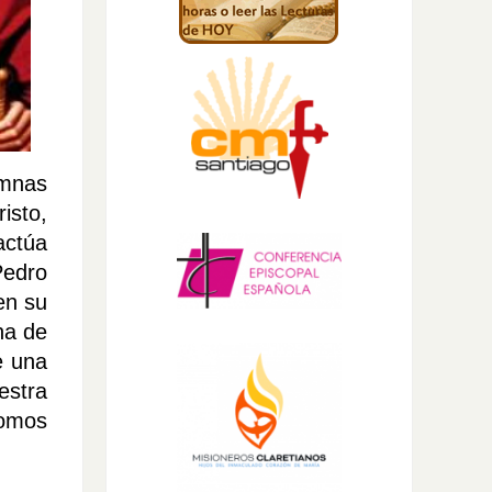
umnas
isto,
actúa
Pedro
en su
na de
e una
estra
somos