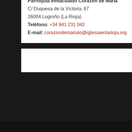
Parroquia Inmaculado Corazón de María
C/ Duquesa de la Victoria, 67
26004 Logroño (La Rioja)
Teléfono
:
+34 941 231 042
E-mail:
corazondemarialo@iglesiaenlarioja.org