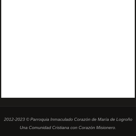
2012-2023 © Parroquia Inmaculado Corazón de María de Logroño
Una Comunidad Cristiana con Corazón Misionero.