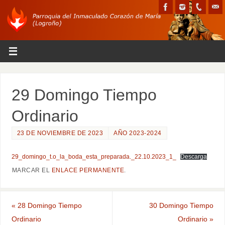
29 Domingo Tiempo
Ordinario
23 DE NOVIEMBRE DE 2023
AÑO 2023-2024
29_domingo_t.o_la_boda_esta_preparada._22.10.2023_1_
Descarga
MARCAR EL
ENLACE PERMANENTE
.
«
28 Domingo Tiempo
30 Domingo Tiempo
Ordinario
Ordinario
»