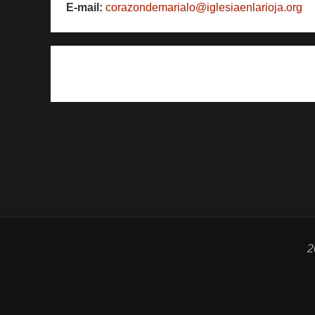
E-mail:
corazondemarialo@iglesiaenlarioja.org
2