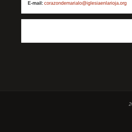
E-mail:
corazondemarialo@iglesiaenlarioja.org
2