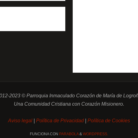
012-2023 © Parroquia Inmaculado Corazón de María de Logro
Una Comunidad Cristiana con Corazón Misionero.
Aviso legal
|
Política de Privacidad
|
Política de Cookies
FUNCIONA CON
PARABOLA
&
WORDPRESS.