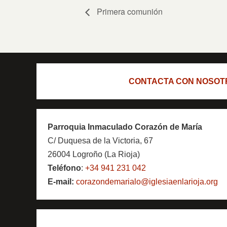
Primera comunión
CONTACTA CON NOSOT
Parroquia Inmaculado Corazón de María
C/ Duquesa de la Victoria, 67
26004 Logroño (La Rioja)
Teléfono
:
+34 941 231 042
E-mail:
corazondemarialo@iglesiaenlarioja.org