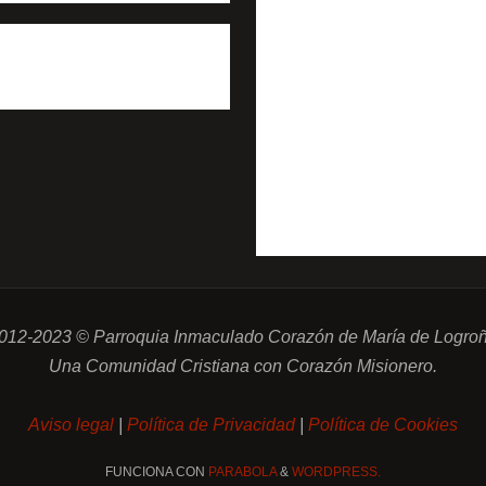
012-2023 © Parroquia Inmaculado Corazón de María de Logro
Una Comunidad Cristiana con Corazón Misionero.
Aviso legal
|
Política de Privacidad
|
Política de Cookies
FUNCIONA CON
PARABOLA
&
WORDPRESS.