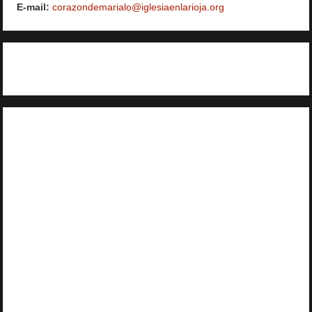
E-mail:
corazondemarialo@iglesiaenlarioja.org