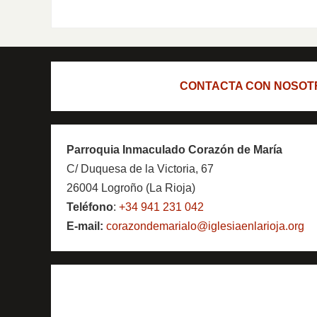
CONTACTA CON NOSOT
Parroquia Inmaculado Corazón de María
C/ Duquesa de la Victoria, 67
26004 Logroño (La Rioja)
Teléfono
:
+34 941 231 042
E-mail:
corazondemarialo@iglesiaenlarioja.org