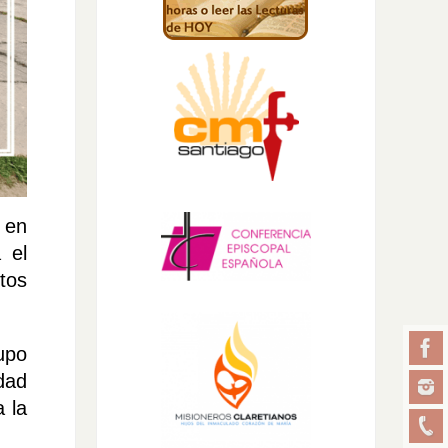
 en
 el
tos
upo
dad
 la