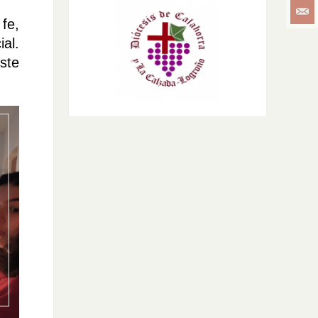
fe,
al.
ste