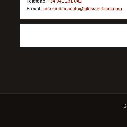
Teléfono
:
+34 941 231 042
E-mail:
corazondemarialo@iglesiaenlarioja.org
2