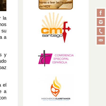
 la
nos
 su
a a
s y
ludo
paz
 el
e a
con