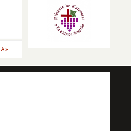
o A
»