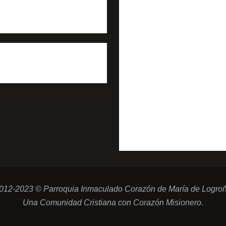
012-2023 © Parroquia Inmaculado Corazón de María de Logro
Una Comunidad Cristiana con Corazón Misionero.