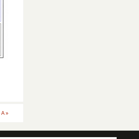
o A
»