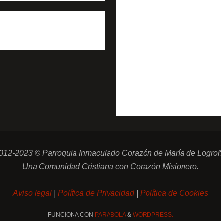
012-2023 © Parroquia Inmaculado Corazón de María de Logro
Una Comunidad Cristiana con Corazón Misionero.
Aviso legal
|
Política de Privacidad
|
Política de Cookies
FUNCIONA CON
PARABOLA
&
WORDPRESS.